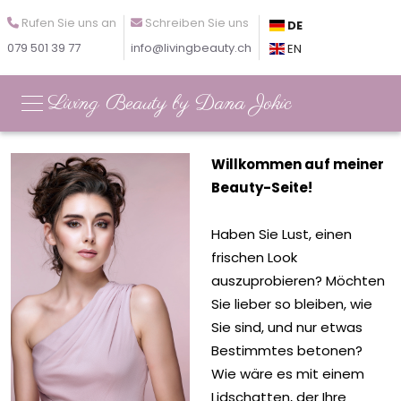
Rufen Sie uns an
Schreiben Sie uns
DE
079 501 39 77
info@livingbeauty.ch
EN
Living Beauty by Dana Jokic
Willkommen auf meiner
Beauty-Seite!
Haben Sie Lust, einen
frischen Look
auszuprobieren? Möchten
Sie lieber so bleiben, wie
Sie sind, und nur etwas
Bestimmtes betonen?
Wie wäre es mit einem
Lidschatten, der Ihre